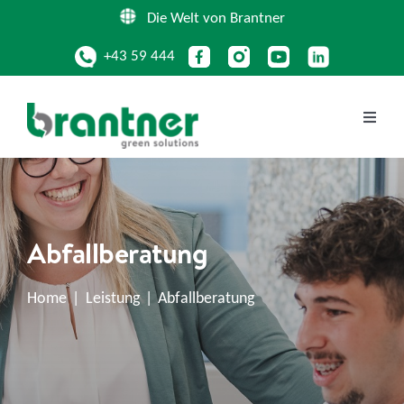
Zum
Die Welt von Brantner
Inhalt
+43 59 444
springen
Toggle
Naviga
UNTERNEHMEN
Abfallberatung
LEISTUNGEN
Home
Leistung
Abfallberatung
KREISLAUFPRODUKTE
STANDORTE