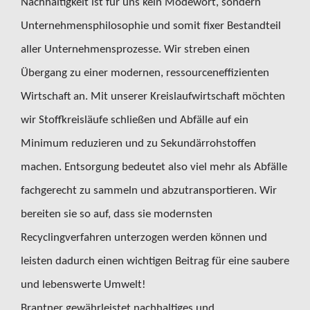
Nachhaltigkeit ist für uns kein Modewort, sondern
KARRIERE
Unternehmensphilosophie und somit fixer Bestandteil
aller Unternehmensprozesse. Wir streben einen
KONTAKT
Übergang zu einer modernen, ressourceneffizienten
Wirtschaft an. Mit unserer Kreislaufwirtschaft möchten
Suche
nach:
wir Stoffkreisläufe schließen und Abfälle auf ein
Minimum reduzieren und zu Sekundärrohstoffen
machen. Entsorgung bedeutet also viel mehr als Abfälle
fachgerecht zu sammeln und abzutransportieren. Wir
bereiten sie so auf, dass sie modernsten
Recyclingverfahren unterzogen werden können und
leisten dadurch einen wichtigen Beitrag für eine saubere
und lebenswerte Umwelt!
Brantner gewährleistet nachhaltiges und