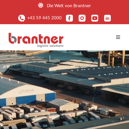
Zum
Die Welt von Brantner
Inhalt
+43 59 445 2000
springen
Toggle
Naviga
UNTERNEHMEN
LEISTUNGEN
FUHRPARK
STANDORTE