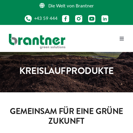
Zum
Die Welt von Brantner
Inhalt
+43 59 444
springen
Toggle
Naviga
UNTERNEHMEN
KREISLAUF­PRODUKTE
LEISTUNGEN
KREISLAUFPRODUKTE
GEMEINSAM FÜR EINE GRÜNE
ZUKUNFT
STANDORTE