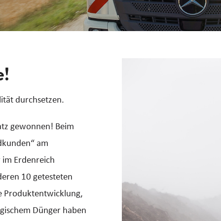
e!
ität durchsetzen.
Platz gewonnen! Beim
Endkunden“ am
 im Erdenreich
eren 10 getesteten
ve Produktentwicklung,
logischem Dünger haben