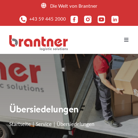
Zum
Die Welt von Brantner
Inhalt
+43 59 445 2000
springen
Toggle
Naviga
UNTERNEHMEN
LEISTUNGEN
FUHRPARK
Übersiedelungen
STANDORTE
Startseite
|
Service
|
Übersiedelungen