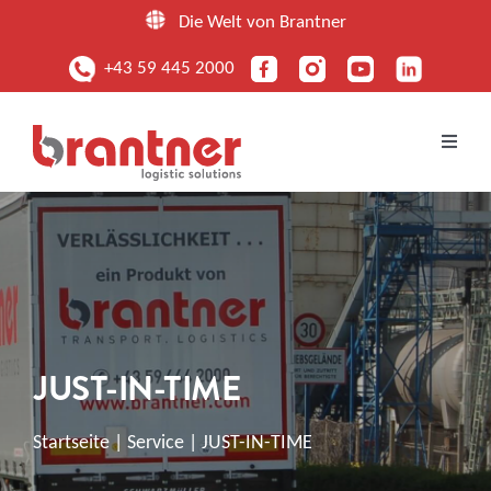
Zum
Die Welt von Brantner
Inhalt
+43 59 445 2000
springen
Toggle
Naviga
UNTERNEHMEN
LEISTUNGEN
FUHRPARK
JUST-IN-TIME
STANDORTE
Startseite
|
Service
|
JUST-IN-TIME