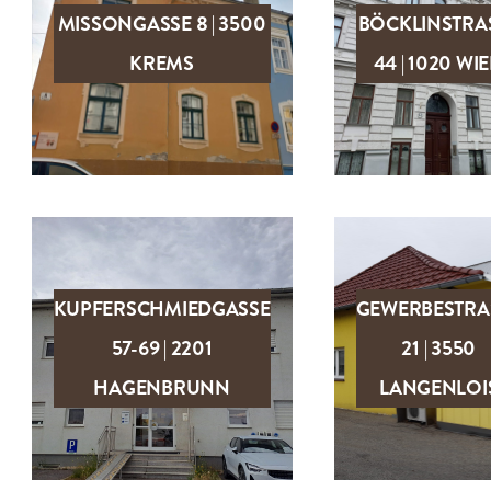
MISSONGASSE 8 | 3500
BÖCKLINSTRASS
ZUM OBJEKT
ZUM OBJEK
KREMS
4 | 1020 WIEN
KUPFERSCHMIEDGASSE
GEWERBESTRASS
57-69 | 2201
1 | 3550 L
ZUM OBJEKT
ZUM OBJEK
HAGENBRUNN
ANGENLOIS