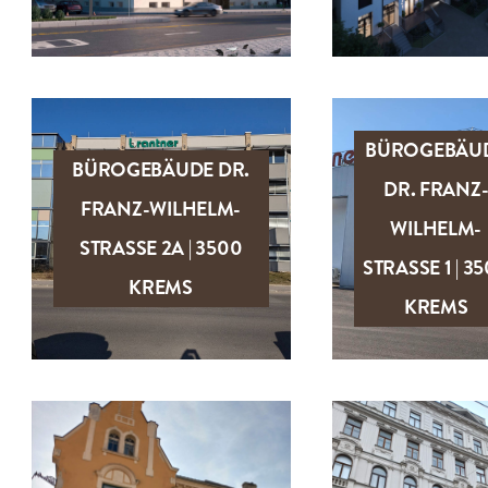
BÜROGEBÄU
BÜROGEBÄUDE DR.
DR. FRANZ
FRANZ-WILHELM-
WILHELM-
ZUM OBJEKT
ZUM OBJEK
STRASSE 2A | 3500
STRASSE 1 | 3
KREMS
KREMS