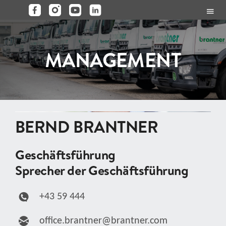
Zum
Togg
Inhalt
Navi
HOME
springen
MANAGEMENT
BRANTNER
UNTERNEHMEN
BERND BRANTNER
STANDORTE
Geschäftsführung
Sprecher der Geschäftsführung
KARRIERE
+43 59 444
KONTAKT
office.brantner@brantner.com